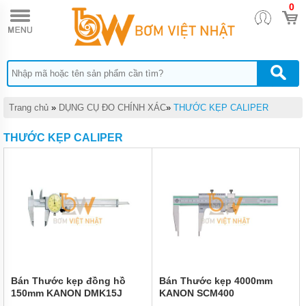
0
TRANG
CHỦ
DỤNG
CỤ
THỦY
LỰC
DỤNG
Trang chủ
»
DỤNG CỤ ĐO CHÍNH XÁC
»
THƯỚC KẸP CALIPER
CỤ
KHÍ
THƯỚC KẸP CALIPER
NÉN
DỤNG
CỤ
CẦM
TAY
THIẾT
BỊ
CHÂN
KHÔNG
MÁY
Bán Thước kẹp đồng hồ
Bán Thước kẹp 4000mm
HÚT
150mm KANON DMK15J
KANON SCM400
CHÂN