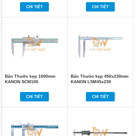
TỨC
CHI TIẾT
CHI TIẾT
GIỚI
THIỆU
SẢN
PHẨM
MỚI
LIÊN
HỆ
Bán Thước kẹp 1000mm
Bán Thước kẹp 450x230mm
KANON SCM100
KANON LSM45x230
CHI TIẾT
CHI TIẾT