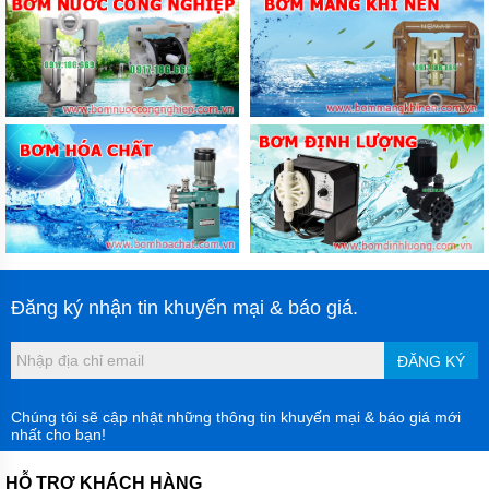
Đăng ký nhận tin khuyến mại & báo giá.
ĐĂNG KÝ
Chúng tôi sẽ cập nhật những thông tin khuyến mại & báo giá mới
nhất cho bạn!
HỖ TRỢ KHÁCH HÀNG