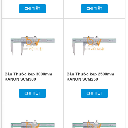
KHÔNG
CHI TIẾT
CHI TIẾT
DỤNG
CỤ
DÙNG
ĐIỆN
DỤNG
CỤ
ĐO
CHÍNH
XÁC
MÁY
IN
Bán Thước kẹp 3000mm
Bán Thước kẹp 2500mm
DATE
KANON SCM300
KANON SCM250
THIẾT
BỊ
CHI TIẾT
CHI TIẾT
ĐIỆN
VỆ
SINH
CÔNG
NGHIỆP