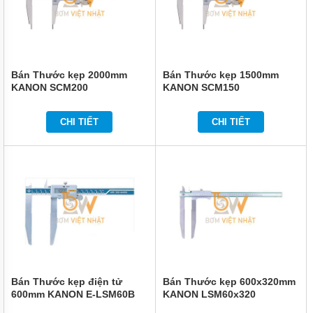
VẬN
CHUYỂN
NÂNG
ĐỠ
BẢO
Bán Thước kẹp 2000mm
Bán Thước kẹp 1500mm
QUẢN
KANON SCM200
KANON SCM150
ĐÓNG
GÓI
CHI TIẾT
CHI TIẾT
DẦU
MỠ
HÓA
CHẤT
THIẾT
BỊ
CHUYÊN
DỤNG
MÁY
BƠM
CÔNG
NGHIỆP
Bán Thước kẹp điện tử
Bán Thước kẹp 600x320mm
600mm KANON E-LSM60B
KANON LSM60x320
TIN