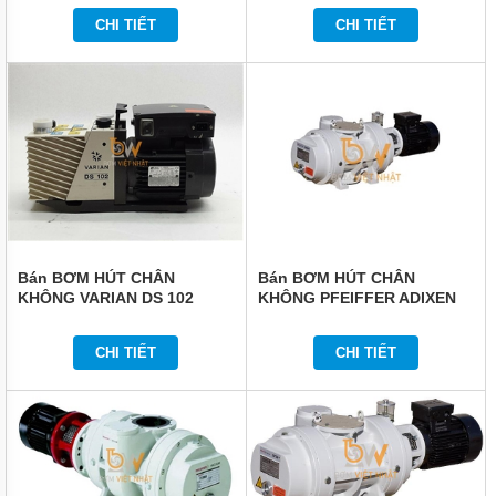
TỨC
CHI TIẾT
CHI TIẾT
GIỚI
THIỆU
SẢN
PHẨM
MỚI
LIÊN
HỆ
Bán BƠM HÚT CHÂN
Bán BƠM HÚT CHÂN
KHÔNG VARIAN DS 102
KHÔNG PFEIFFER ADIXEN
OKTA 6000A
CHI TIẾT
CHI TIẾT