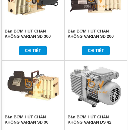
VẬN
CHUYỂN
NÂNG
ĐỠ
BẢO
Bán BƠM HÚT CHÂN
Bán BƠM HÚT CHÂN
QUẢN
KHÔNG VARIAN SD 300
KHÔNG VARIAN SD 200
ĐÓNG
GÓI
CHI TIẾT
CHI TIẾT
DẦU
MỠ
HÓA
CHẤT
THIẾT
BỊ
CHUYÊN
DỤNG
MÁY
BƠM
CÔNG
NGHIỆP
Bán BƠM HÚT CHÂN
Bán BƠM HÚT CHÂN
KHÔNG VARIAN SD 90
KHÔNG VARIAN DS 42
TIN