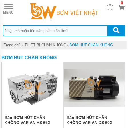
0
TRANG
CHỦ
DỤNG
CỤ
THỦY
LỰC
DỤNG
Trang chủ
»
THIẾT BỊ CHÂN KHÔNG
»
BƠM HÚT CHÂN KHÔNG
CỤ
KHÍ
BƠM HÚT CHÂN KHÔNG
NÉN
DỤNG
CỤ
CẦM
TAY
THIẾT
BỊ
CHÂN
KHÔNG
MÁY
Bán BƠM HÚT CHÂN
Bán BƠM HÚT CHÂN
HÚT
KHÔNG VARIAN HS 652
KHÔNG VARIAN DS 602
CHÂN