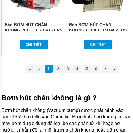
Bán BƠM HÚT CHÂN
Bán BƠM HÚT CHÂN
KHÔNG PFEIFFER BALZERS
KHÔNG PFEIFFER BALZERS
DUO 65
UNO 060A
CHI TIẾT
CHI TIẾT
1
2
3
4
5
6
Bơm hút chân không là gì ?
Bơm hút chân không (Vacuum pump) được phát minh vào
năm 1650 bởi Otto von Guericke. Bơm hút chân không là loại
máy bơm được dùng để loại bỏ các phân tử khí hoặc hơi
nước,... nhằm để lại môi trường chân không hoặc gần chân