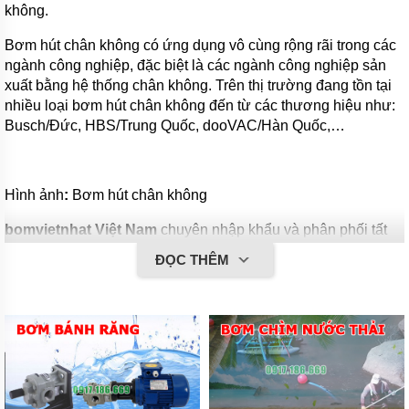
không.
Bơm hút chân không có ứng dụng vô cùng rộng rãi trong các
ngành công nghiệp, đặc biệt là các ngành công nghiệp sản
xuất bằng hệ thống chân không. Trên thị trường đang tồn tại
nhiều loại bơm hút chân không đến từ các thương hiệu như:
Busch/Đức, HBS/Trung Quốc, dooVAC/Hàn Quốc,…
Hình ảnh
:
Bơm hút chân không
bomvietnhat Việt Nam
chuyên nhập khẩu và phân phối tất
cả các dòng máy bơm hút chân không trên thị trường với
ĐỌC THÊM
nhiều dòng máy đa dạng như bơm hút chân không vòng
nước,
bơm hút chân không
vòng dầu, bơm hút chân không
khô,… đáp ứng được hầu hết các yêu cầu của mọi khách
hàng. Chúng tôi nhập khẩu với đầy đủ chứng từ CO, CQ
cùng chế độ bảo hành lên đến 1 năm sử dụng, dịch vụ giao
hàng miễn phí tận nơi.
Mỗi loại bơm hút chân không đều có ưu và nhược điểm