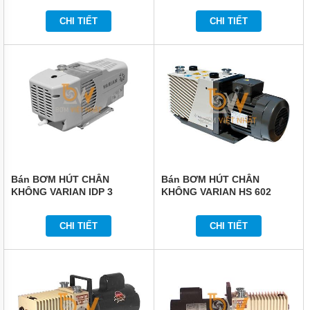
KHÔNG
CHI TIẾT
CHI TIẾT
DỤNG
CỤ
DÙNG
ĐIỆN
DỤNG
CỤ
ĐO
CHÍNH
XÁC
MÁY
IN
Bán BƠM HÚT CHÂN
Bán BƠM HÚT CHÂN
DATE
KHÔNG VARIAN IDP 3
KHÔNG VARIAN HS 602
THIẾT
BỊ
CHI TIẾT
CHI TIẾT
ĐIỆN
VỆ
SINH
CÔNG
NGHIỆP