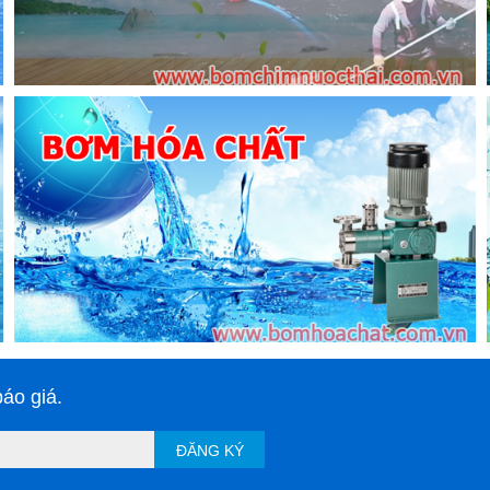
hân không được sử dụng lâu thì ngày càng nhiều hạt bị mắc kẹt
ểm này, bạn cần phải làm sạch bộ lọc hoặc thay đổi bộ lọc.
g
lọc gió bơm chân không
ủa lọc gió bơm chân không
n không
có phương tiện lọc làm từ nhiều vật liệu khác nhau, dư
chân không giấy
đây là loại vật liệu được sử dụng nhiều nhất trong việc sử dụng
iệu được tạo ra từ bột gỗ được nén chặt, sau đó được gấp lại nhằ
hút chân không giấy có giá rẻ nhưng lại vô cùng hiệu quả nên d
an, bụi bẩn sẽ tích tụ vào các ngõ ngách của phương tiện lọc và
lọc gió mới.
áo giá.
ĐĂNG KÝ
ơm chân không giấy