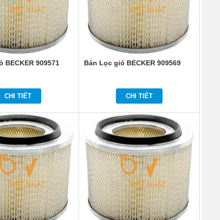
ió BECKER 909571
Bán Lọc gió BECKER 909569
CHI TIẾT
CHI TIẾT