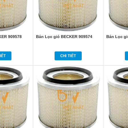
KER 909578
Bán Lọc gió BECKER 909574
Bán Lọc g
IẾT
CHI TIẾT