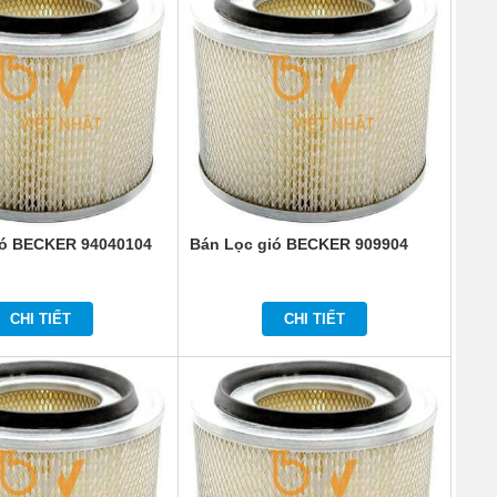
ió BECKER 94040104
Bán Lọc gió BECKER 909904
CHI TIẾT
CHI TIẾT