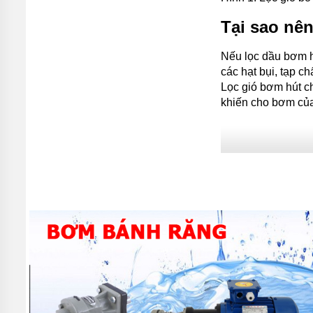
Tại sao nê
Nếu lọc dầu bơm h
các hạt bụi, tạp 
Lọc gió bơm hút c
khiến cho bơm của
Hình 2: Hình ảnh 
Lọc gió bơ
Lọc gió
để nói đơn
hạt khỏi không khí
Tất cả các lọc gi
khí đi qua một phư
đồng thời cấu tạo 