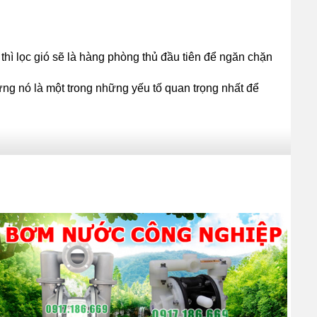
ì lọc gió sẽ là hàng phòng thủ đầu tiên để ngăn chặn
ng nó là một trong những yếu tố quan trọng nhất để
?
g. Chúng hoạt động như một lớp bảo vệ để loại bỏ các
ng nhau. Chúng làm sạch không khí bằng cách cho không
ọc gió bơm chân không như một cái sàng giúp chặn các hạt,
 co giúp không khí luồn qua.