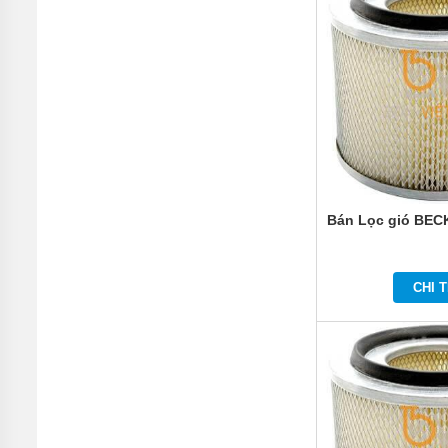
TỨC
GIỚI
THIỆU
SẢN
PHẨM
MỚI
LIÊN
HỆ
Bán Lọc gió BEC
CHI T