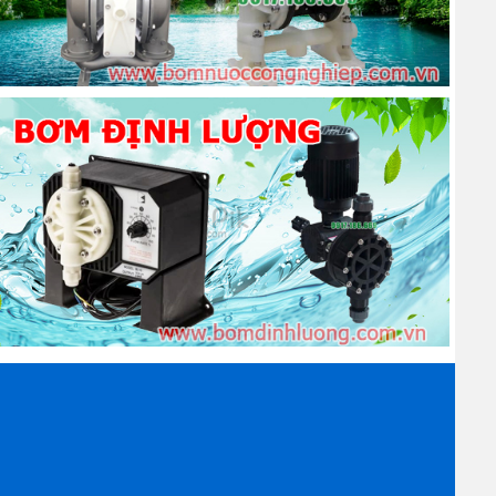
 dẫn đến càng ít những đường đi để không khí luồn qua.
ới đây là một số vật liệu phổ biến:
 làm lọc gió bơm chân không.
m tăng diện tích bề mặt tiếp xúc.
ễ hiểu lý do tại sao chúng được sử dụng rất phổ biến.
 hạn chế không khí đi qua, điều đó báo hiệu rằng bạn sẽ