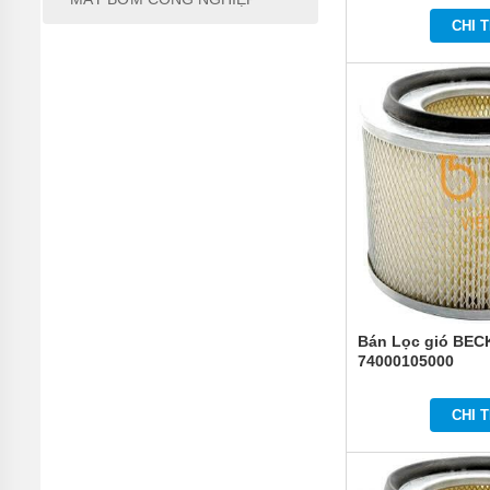
VẬN
CHI T
CHUYỂN
NÂNG
ĐỠ
BẢO
QUẢN
ĐÓNG
GÓI
DẦU
MỠ
HÓA
CHẤT
THIẾT
BỊ
CHUYÊN
DỤNG
Bán Lọc gió BEC
74000105000
MÁY
BƠM
CHI T
CÔNG
NGHIỆP
TIN