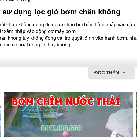
n sử dụng lọc gió bơm chân không
út chân không dùng để ngăn chặn bụi bẩn thâm nhập vào dầu, th
chất xâm nhập vào động cơ máy bơm.
hân không tuy không đóng vai trò quyết định vận hành bơm, như
 bạn có hoạt động tốt hay không.
thực của
lọc gió bơm chân không
ĐỌC THÊM
m chân không hoạt động như thế nào 
 giản thì nó giống như một mặt nạ y tế của bơm hút chân khôn
 có thể gây hại cho bơm hút chân không.
ó bơm chân không tiêu chuẩn đều hoạt động theo một cách giố
ơng tiện lọc giúp loại bỏ các hạt như bụi, lông, tạp chất,... L
của phương tiện lọc là những sợi tạo ra những lối đi nhỏ quanh