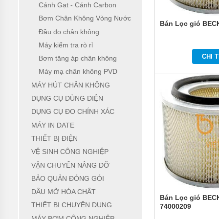
Cánh Gạt - Cánh Carbon
KHÔNG
Bơm Chân Không Vòng Nước
DỤNG
Bán Lọc gió BEC
CỤ
Đầu đo chân không
DÙNG
Máy kiểm tra rò rỉ
ĐIỆN
CHI T
Bơm tăng áp chân không
DỤNG
Máy mạ chân không PVD
CỤ
ĐO
MÁY HÚT CHÂN KHÔNG
CHÍNH
XÁC
DỤNG CỤ DÙNG ĐIỆN
DỤNG CỤ ĐO CHÍNH XÁC
MÁY
IN
MÁY IN DATE
DATE
THIẾT BỊ ĐIỆN
THIẾT
VỆ SINH CÔNG NGHIỆP
BỊ
ĐIỆN
VẬN CHUYỂN NÂNG ĐỠ
BẢO QUẢN ĐÓNG GÓI
VỆ
SINH
DẦU MỠ HÓA CHẤT
CÔNG
Bán Lọc gió BEC
THIẾT BỊ CHUYÊN DỤNG
NGHIỆP
74000209
MÁY BƠM CÔNG NGHIỆP