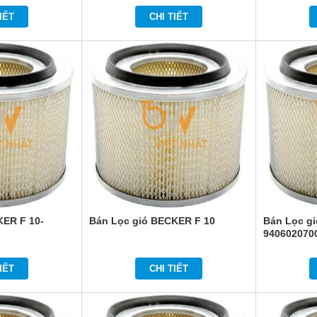
IẾT
CHI TIẾT
KER F 10-
Bán Lọc gió BECKER F 10
Bán Lọc g
940602070
IẾT
CHI TIẾT