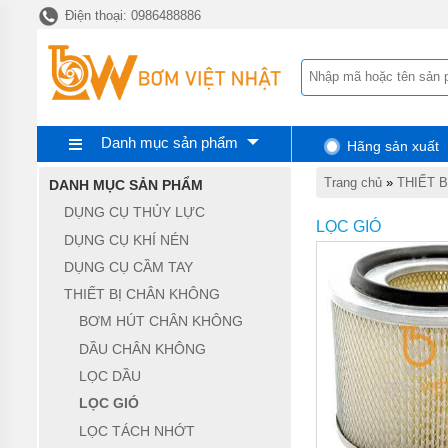
Điện thoại: 0986488886
TRANG
CHỦ
DỤNG
CỤ
THỦY
LỰC
Danh mục sản phẩm
Hãng sản xuất
DỤNG
CỤ
Trang chủ
»
THIẾT 
DANH MỤC SẢN PHẨM
KHÍ
NÉN
DỤNG CỤ THỦY LỰC
LỌC GIÓ
DỤNG CỤ KHÍ NÉN
DỤNG
CỤ
DỤNG CỤ CẦM TAY
CẦM
TAY
THIẾT BỊ CHÂN KHÔNG
BƠM HÚT CHÂN KHÔNG
THIẾT
BỊ
DẦU CHÂN KHÔNG
CHÂN
KHÔNG
LỌC DẦU
LỌC GIÓ
MÁY
HÚT
LỌC TÁCH NHỚT
CHÂN