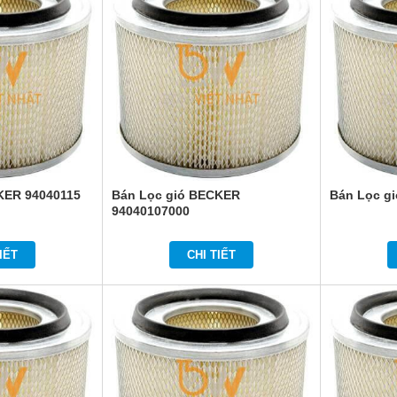
KER 94040115
Bán Lọc gió BECKER
Bán Lọc g
94040107000
IẾT
CHI TIẾT