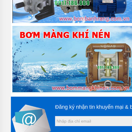
Khi lọc gió bơm c
Do đó, tại thời đi
Hình 3: Hoạt độn
Vật liệu c
Lọc gió bơm châ
Lọc gió bơm 
Có thể nói, 
Đây là vật l
Lọc gió bơm 
Theo thời gi
cần thay thế 
Đăng ký nhận tin khuyến mại & b
Hình 4: Lọc gió b