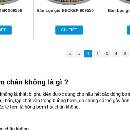
KER 909556
Bán Lọc gió BECKER 909550
Bán Lọc g
IẾT
CHI TIẾT
1
2
3
4
5
m chân không là gì ?
không là thiết bị phụ kiện được dùng cho hầu hết các dòng bơ
 bụi bẩn, tạp chất vào trong buồng bơm, do chúng có thể gây ả
ặc tệ hơn là hỏng bơm hút chân không.
ơm chân không