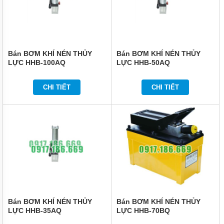
VẬN
CHUYỂN
NÂNG
ĐỠ
BẢO
Bán BƠM KHÍ NÉN THỦY
Bán BƠM KHÍ NÉN THỦY
QUẢN
LỰC HHB-100AQ
LỰC HHB-50AQ
ĐÓNG
GÓI
CHI TIẾT
CHI TIẾT
DẦU
MỠ
HÓA
CHẤT
THIẾT
BỊ
CHUYÊN
DỤNG
MÁY
BƠM
CÔNG
NGHIỆP
Bán BƠM KHÍ NÉN THỦY
Bán BƠM KHÍ NÉN THỦY
LỰC HHB-35AQ
LỰC HHB-70BQ
TIN