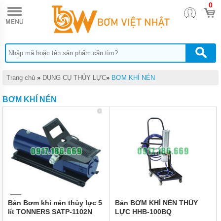
0
TRANG
CHỦ
DỤNG
CỤ
THỦY
LỰC
DỤNG
Trang chủ
»
DỤNG CỤ THỦY LỰC
»
BƠM KHÍ NÉN
CỤ
KHÍ
BƠM KHÍ NÉN
NÉN
DỤNG
CỤ
CẦM
TAY
THIẾT
BỊ
CHÂN
KHÔNG
MÁY
Bán Bơm khí nén thủy lực 5
Bán BƠM KHÍ NÉN THỦY
HÚT
lít TONNERS SATP-1102N
LỰC HHB-100BQ
CHÂN