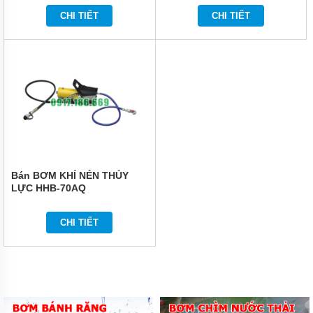
TỨC
CHI TIẾT
CHI TIẾT
GIỚI
THIỆU
SẢN
PHẨM
MỚI
LIÊN
HỆ
Bán BƠM KHÍ NÉN THỦY
LỰC HHB-70AQ
CHI TIẾT