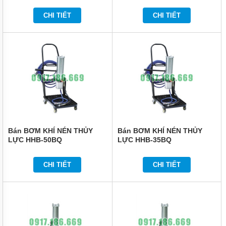
KHÔNG
CHI TIẾT
CHI TIẾT
DỤNG
CỤ
DÙNG
ĐIỆN
DỤNG
CỤ
ĐO
CHÍNH
XÁC
MÁY
IN
Bán BƠM KHÍ NÉN THỦY
Bán BƠM KHÍ NÉN THỦY
DATE
LỰC HHB-50BQ
LỰC HHB-35BQ
THIẾT
BỊ
CHI TIẾT
CHI TIẾT
ĐIỆN
VỆ
SINH
CÔNG
NGHIỆP