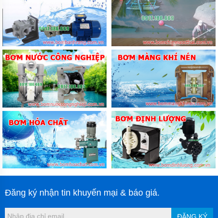
Đăng ký nhận tin khuyến mại & báo giá.
ĐĂNG KÝ