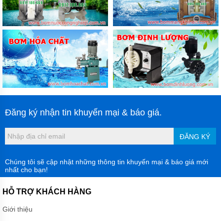
Đăng ký nhận tin khuyến mại & báo giá.
ĐĂNG KÝ
Chúng tôi sẽ cập nhật những thông tin khuyến mại & báo giá mới
nhất cho bạn!
HỖ TRỢ KHÁCH HÀNG
Giới thiệu