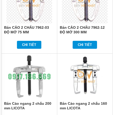
VẬN
CHUYỂN
NÂNG
ĐỠ
BẢO
Bán CẢO 2 CHẤU 7962-03
Bán CẢO 2 CHẤU 7962-12
QUẢN
ĐỘ MỞ 75 MM
ĐỘ MỞ 300 MM
ĐÓNG
GÓI
CHI TIẾT
CHI TIẾT
DẦU
MỠ
HÓA
CHẤT
THIẾT
BỊ
CHUYÊN
DỤNG
MÁY
BƠM
CÔNG
NGHIỆP
Bán Cảo ngang 2 chấu 200
Bán Cảo ngang 2 chấu 160
mm LICOTA
mm LICOTA
TIN