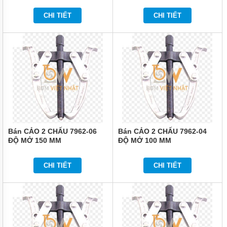
KHÔNG
CHI TIẾT
CHI TIẾT
DỤNG
CỤ
DÙNG
ĐIỆN
DỤNG
CỤ
ĐO
CHÍNH
XÁC
MÁY
IN
Bán CẢO 2 CHẤU 7962-06
Bán CẢO 2 CHẤU 7962-04
DATE
ĐỘ MỞ 150 MM
ĐỘ MỞ 100 MM
THIẾT
BỊ
CHI TIẾT
CHI TIẾT
ĐIỆN
VỆ
SINH
CÔNG
NGHIỆP