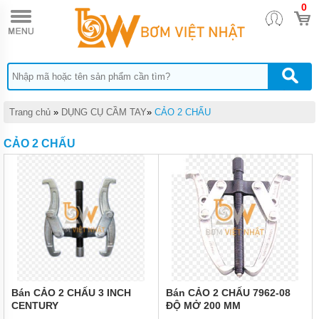
0
TRANG
CHỦ
DỤNG
CỤ
THỦY
LỰC
DỤNG
Trang chủ
»
DỤNG CỤ CẦM TAY
»
CẢO 2 CHẤU
CỤ
KHÍ
CẢO 2 CHẤU
NÉN
DỤNG
CỤ
CẦM
TAY
THIẾT
BỊ
CHÂN
KHÔNG
MÁY
Bán CẢO 2 CHẤU 3 INCH
Bán CẢO 2 CHẤU 7962-08
HÚT
CENTURY
ĐỘ MỞ 200 MM
CHÂN