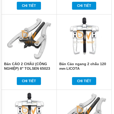
TỨC
CHI TIẾT
CHI TIẾT
GIỚI
THIỆU
SẢN
PHẨM
MỚI
LIÊN
HỆ
Bán CẢO 2 CHẤU (CÔNG
Bán Cảo ngang 2 chấu 120
NGHIỆP) 8'' TOLSEN 65023
mm LICOTA
CHI TIẾT
CHI TIẾT